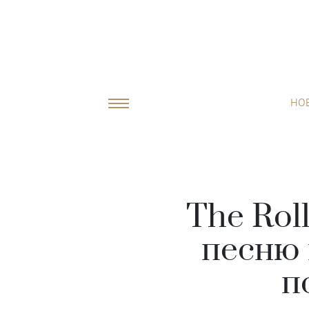
НО
The Rol
песню 
п