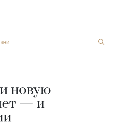
ИЗНИ
ли новую
лет — и
ии