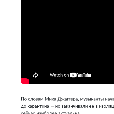
По словам Мика Джаггера, музыканты нач
до карантина — но заканчивали ее в изоляц
сейчас наиболее актуальна.