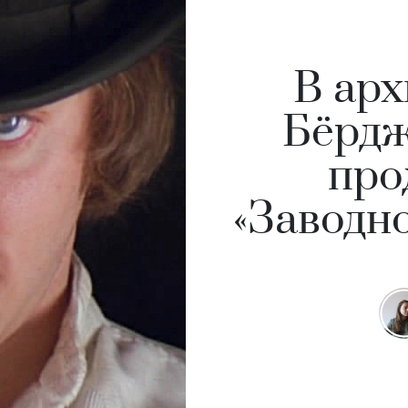
В арх
Бёрдж
про
«Заводн