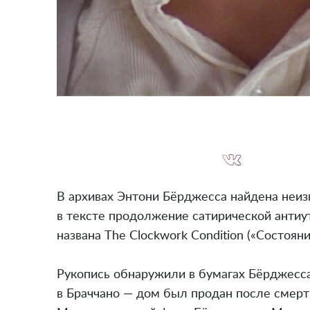
В архивах Энтони Бёрджесса найдена неиз
в тексте продолжение сатирической антиут
названа The Clockwork Condition («Состоя
Рукопись обнаружили в бумагах Бёрджесса
в Браччано — дом был продан после смерти