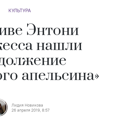
КУЛЬТУРА
иве Энтони
есса нашли
должение
ого апельсина»
Лидия Новикова
26 апреля 2019, 8:57