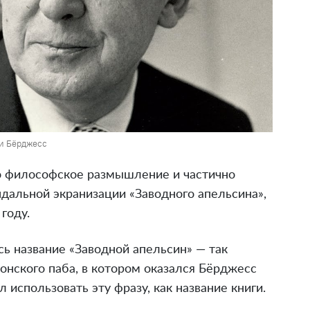
и Бёрджесс
но философское размышление и частично
дальной экранизации «Заводного апельсина»,
году.
сь название «Заводной апельсин» — так
нского паба, в котором оказался Бёрджесс
л использовать эту фразу, как название книги.