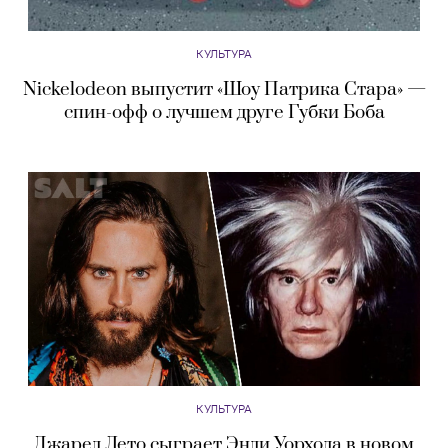
КУЛЬТУРА
Nickelodeon выпустит «Шоу Патрика Стара» —
спин-офф о лучшем друге Губки Боба
КУЛЬТУРА
Джаред Лето сыграет Энди Уорхола в новом