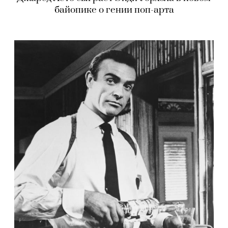
байопике о гении поп-арта