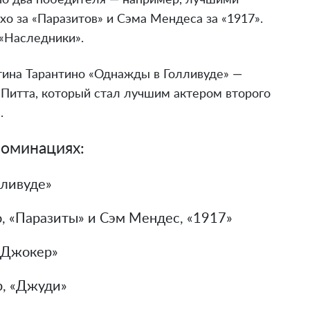
по два победителя — например, лучшими
о за «Паразитов» и Сэма Мендеса за «1917».
«Наследники».
тина Тарантино «Однажды в Голливуде» —
Питта, который стал лучшим актером второго
.
номинациях:
ливуде»
 «Паразиты» и Сэм Мендес, «1917»
«Джокер»
р, «Джуди»