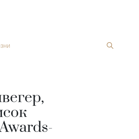
ИЗНИ
вегер,
исок
 Awards-