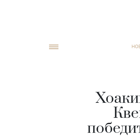
НО
Хоаки
Кве
победит