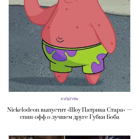
КУЛЬТУРА
Nickelodeon выпустит «Шоу Патрика Стара» —
спин-офф о лучшем друге Губки Боба