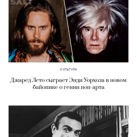
КУЛЬТУРА
Джаред Лето сыграет Энди Уорхола в новом
байопике о гении поп-арта