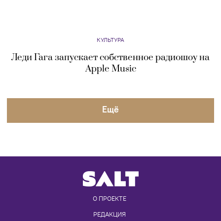
КУЛЬТУРА
Джаред Лето сыграет Энди Уорхола в новом
байопике о гении поп-арта