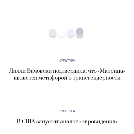
КУЛЬТУРА
В Lionsgate подтвердили готовящийся сиквел
фильма «Грязные танцы»