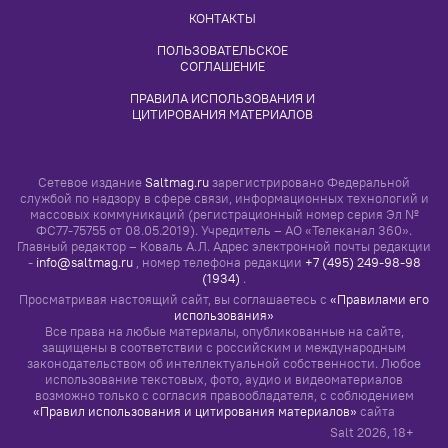
КУЛЬТУРА
В Британии определили лучшего актера,
сыгравшего Джеймса Бонда