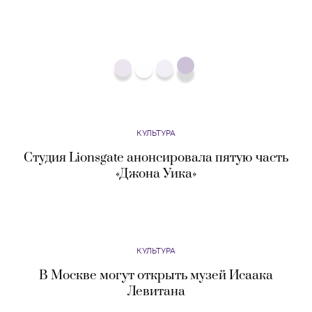
КУЛЬТУРА
Nickelodeon выпустит «Шоу Патрика Стара» —
спин-офф о лучшем друге Губки Боба