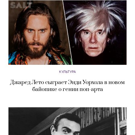
КУЛЬТУРА
Джаред Лето сыграет Энди Уорхола в новом
байопике о гении поп-арта