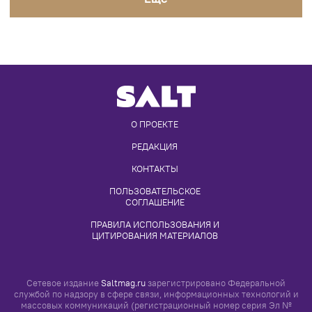
О ПРОЕКТЕ
РЕДАКЦИЯ
КОНТАКТЫ
ПОЛЬЗОВАТЕЛЬСКОЕ 
СОГЛАШЕНИЕ
ПРАВИЛА ИСПОЛЬЗОВАНИЯ И 
ЦИТИРОВАНИЯ МАТЕРИАЛОВ
Сетевое издание
Saltmag.ru
зарегистрировано Федеральной
службой по надзору в сфере связи, информационных технологий и
массовых коммуникаций (регистрационный номер серия Эл №