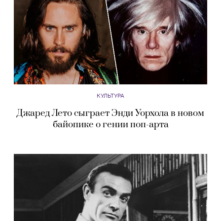
КУЛЬТУРА
Джаред Лето сыграет Энди Уорхола в новом
байопике о гении поп-арта