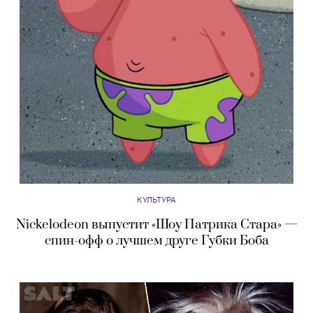
КУЛЬТУРА
Nickelodeon выпустит «Шоу Патрика Стара» —
спин-офф о лучшем друге Губки Боба