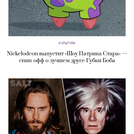
КУЛЬТУРА
Nickelodeon выпустит «Шоу Патрика Стара» —
спин-офф о лучшем друге Губки Боба