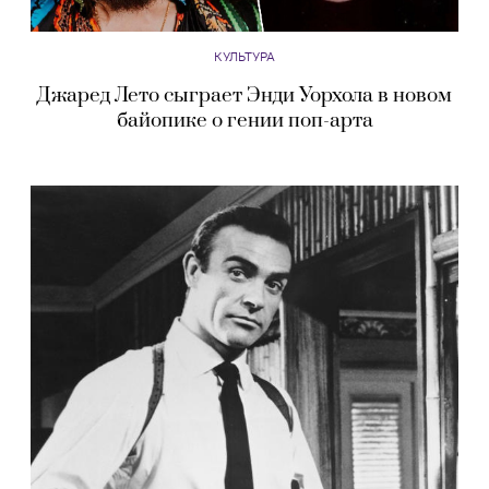
КУЛЬТУРА
Джаред Лето сыграет Энди Уорхола в новом
байопике о гении поп-арта