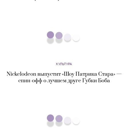
КУЛЬТУРА
Nickelodeon выпустит «Шоу Патрика Стара» —
спин-офф о лучшем друге Губки Боба
КУЛЬТУРА
Джаред Лето сыграет Энди Уорхола в новом
байопике о гении поп-арта