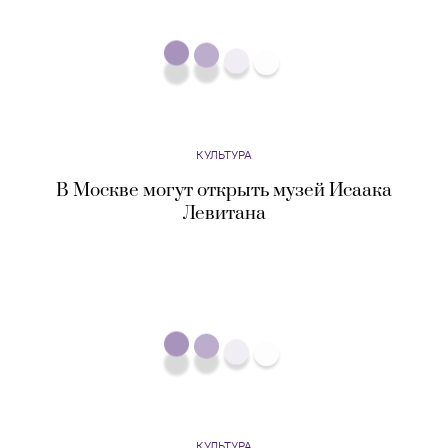
КУЛЬТУРА
Леди Гага запускает собственное радиошоу на
Apple Music
Eщё