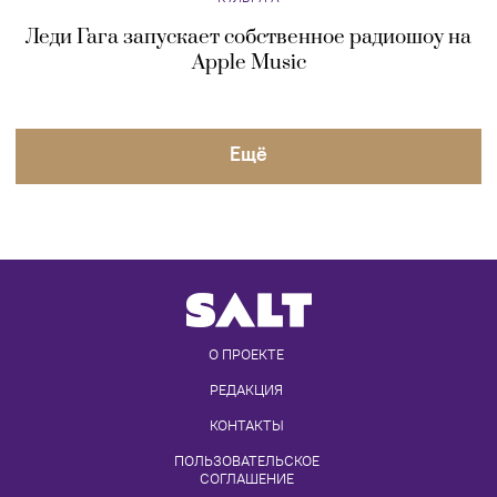
О ПРОЕКТЕ
РЕДАКЦИЯ
КОНТАКТЫ
ПОЛЬЗОВАТЕЛЬСКОЕ 
СОГЛАШЕНИЕ
ПРАВИЛА ИСПОЛЬЗОВАНИЯ И 
ЦИТИРОВАНИЯ МАТЕРИАЛОВ
Сетевое издание
Saltmag.ru
зарегистрировано Федеральной
службой по надзору в сфере связи, информационных технологий и
массовых коммуникаций (регистрационный номер серия Эл №
ФС77-75755 от 08.05.2019). Учредитель – АО «Телеканал 360».
Главный редактор – Коваль А.Л. Адрес электронной почты редакции
-
info@saltmag.ru
, номер телефона редакции
+7 (495) 249-98-98
(1934)
.
Просматривая настоящий сайт, вы соглашаетесь с
«Правилами его
использования»