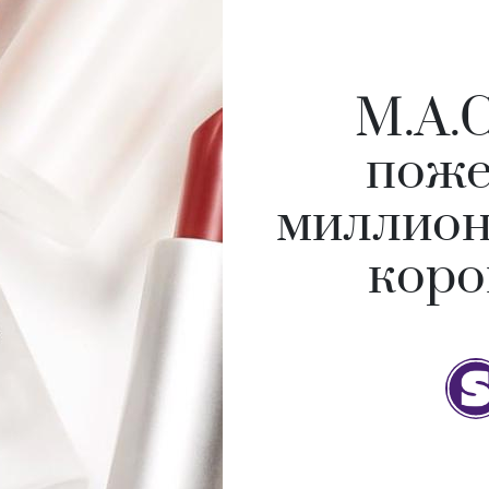
M.A.C
поже
миллион
коро