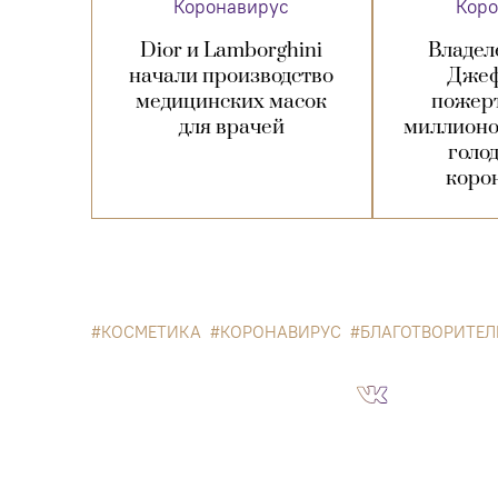
Коронавирус
Коро
Dior и Lamborghini
Владел
начали производство
Джеф
медицинских масок
пожерт
для врачей
миллионов
голо
коро
КОСМЕТИКА
КОРОНАВИРУС
БЛАГОТВОРИТЕЛ