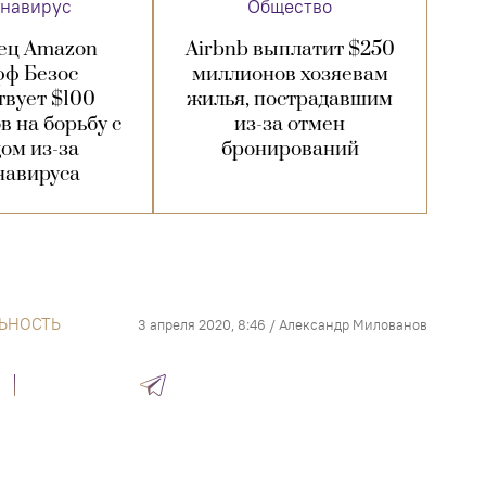
навирус
Общество
ец Amazon
Airbnb выплатит $250
ф Безос
миллионов хозяевам
вует $100
жилья, пострадавшим
 на борьбу с
из-за отмен
дом из-за
бронирований
навируса
ЬНОСТЬ
3 апреля 2020, 8:46
/
Александр Милованов