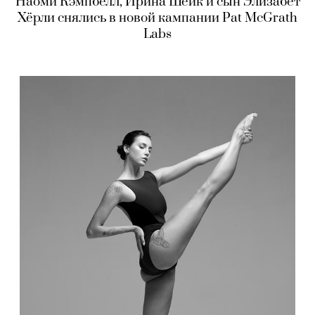
Наоми Кэмпбелл, Ирина Шейк и сын Элизабет
Хёрли снялись в новой кампании Pat McGrath
Labs