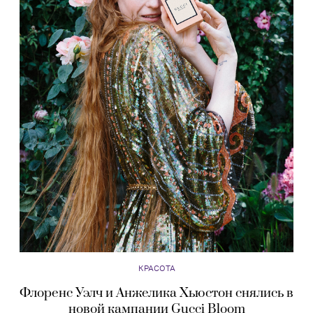
КРАСОТА
Флоренс Уэлч и Анжелика Хьюстон снялись в
новой кампании Gucci Bloom