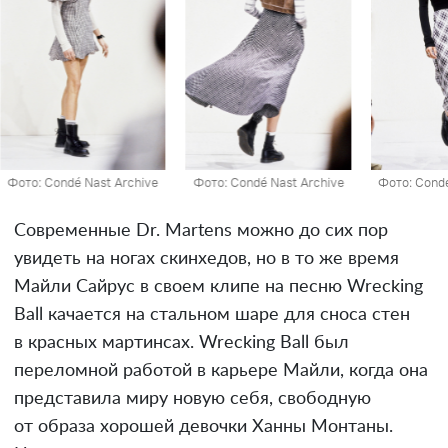
Nast Archive
Фото: Condé Nast Archive
Фото: Condé Nast Archive
Современные Dr. Martens можно до сих пор
увидеть на ногах скинхедов, но в то же время
Майли Сайрус в своем клипе на песню Wrecking
Ball качается на стальном шаре для сноса стен
в красных мартинсах. Wrecking Ball был
переломной работой в карьере Майли, когда она
представила миру новую себя, свободную
от образа хорошей девочки Ханны Монтаны.