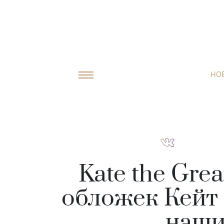
НО
Kate the Gre
обложек Кейт 
наши