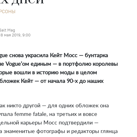
РСОНЫ
Salt Mag
18 мая 2019, 9:00
ue снова украсила Кейт Мосс — бунтарка
 не Vogue’ом единым — в портфолио королевы
оторые вошли в историю моды в целом
обложек Кейт — от начала 90-х до наших
ак никто другой — для одних обложек она
ала femme fatale, на третьих и вовсе
дельной карьеры Мосс подтвердили —
 а знаменитые фотографы и редакторы глянца