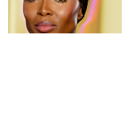
ПЕРСОНЫ
Феномен Наоми Кэмпбелл: как она изменила
мир моды и себя