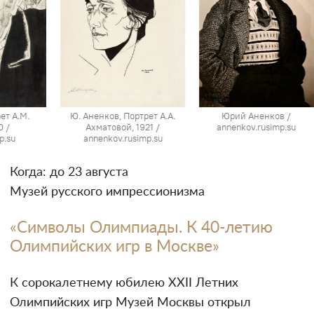
ет А.М.
Ю. Аненков, Портрет А.А.
Юрий Аненков /
0 /
Ахматовой, 1921 /
annenkov.rusimp.su
p.su
annenkov.rusimp.su
Когда: до 23 августа
Музей русского импрессионизма
«Символы Олимпиады. К 40-летию
Олимпийских игр в Москве»
К сорокалетнему юбилею XXII Летних
Олимпийских игр Музей Москвы открыл