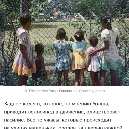
© The Gordon Parks Foundation. Courtesy photo
Заднее колесо, которое, по мнению Уолша,
приводит велосипед в движение, олицетворяет
насилие. Все те ужасы, которые происходят
на улицах маленьких городов, за дверью каждой