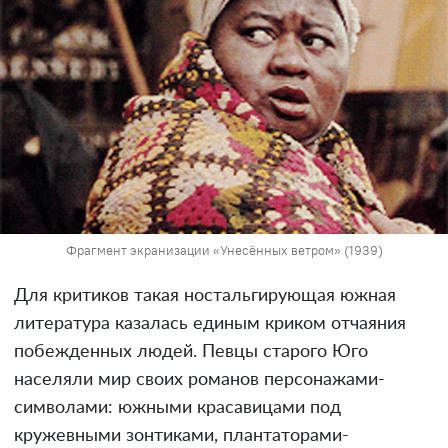
Фрагмент экранизации «Унесённых ветром» (1939)
Для критиков такая ностальгирующая южная
литература казалась единым криком отчаяния
побежденных людей. Певцы старого Юго
населяли мир своих романов персонажами-
символами: южными красавицами под
кружевными зонтиками, плантаторами-