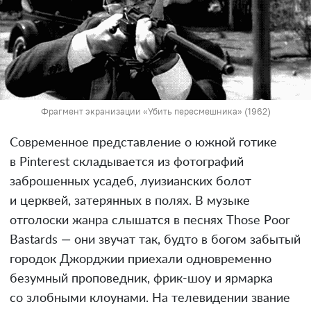
Фрагмент экранизации «Убить пересмешника» (1962)
Современное представление о южной готике
в Pinterest складывается из фотографий
заброшенных усадеб, луизианских болот
и церквей, затерянных в полях. В музыке
отголоски жанра слышатся в песнях Those Poor
Bastards — они звучат так, будто в богом забытый
городок Джорджии приехали одновременно
безумный проповедник, фрик-шоу и ярмарка
со злобными клоунами. На телевидении звание