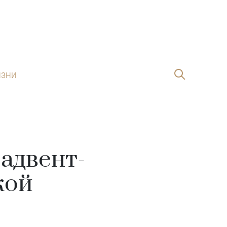
ИЗНИ
 адвент-
кой