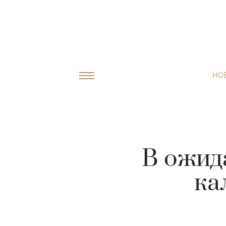
НО
В ожида
ка